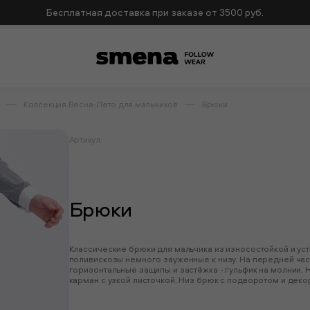
Бесплатная доставка при заказе от 3500 руб.
Коллекция Весна-Лето для мальчиков
Брюки
Артикул:
Брюки
Классические брюки для мальчика из износостойкой и ус
поливискозы немного зауженные к низу. На передней ча
горизонтальные защипы и застёжка - гульфик на молнии. 
карман с узкой листочкой. Низ брюк с подворотом и деко