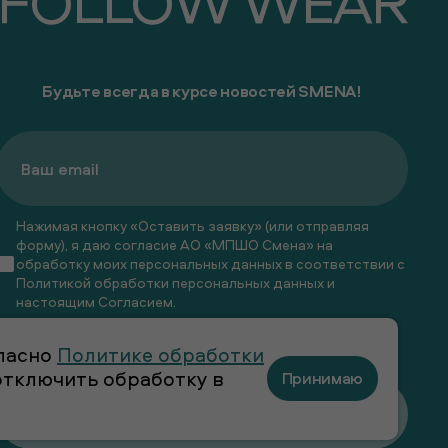
FOLLOW WEAR
Будьте всегда в курсе новостей SMENA!
Нажимая кнопку «Оставить заявку» (или отправляя
форму), я даю согласие АО «МПШО Смена» на
обработку моих персональных данных в соответствии с
Политикой обработки персональных данных
и
настоящим
Согласием
.
Я даю
согласие
на получение рекламных и
гласно
Политике обработки
информационных рассылок
 отключить обработку в
Принимаю
Оставить заявку