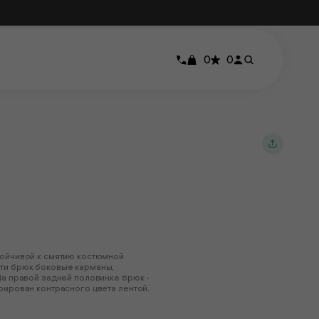
0
0
тойчивой к смятию костюмной
сти брюк боковые карманы,
На правой задней половинке брюк -
рирован контрасного цвета лентой.