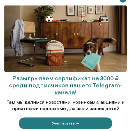
Разыгрываем сертификат на 3000 ₽
среди подписчиков нашего Telegram-
Куртка удлинённая (парка)
канала!
Там мы делимся новостями, новинками, акциями и
приятными подарками для вас и ваших детей
Участвовать →