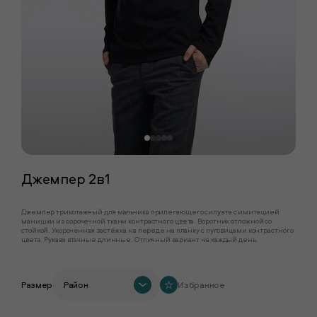
Джемпер 2в1
Джемпер трикотажный для мальчика прилегающего силуэта с имитацией
манишки из сорочечной ткани контрастного цвета. Воротник отложной со
стойкой. Укороченная застёжка на переде на планку с пуговицами контрастного
цвета. Рукава втачные длинные. Отличный вариант на каждый день.
Размер
Район
Избранное