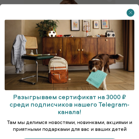
Разыгрываем сертификат на 3000 ₽
среди подписчиков нашего Telegram-
канала!
Куртка удлинённая (парка)
Там мы делимся новостями, новинками, акциями и
приятными подарками для вас и ваших детей