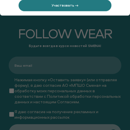
Участвовать →
FOLLOW WEAR
Будьте всегда в курсе новостей SMENA!
Нажимая кнопку «Оставить заявку» (или отправляя
форму), я даю согласие АО «МПШО Смена» на
обработку моих персональных данных в
соответствии с
Политикой обработки персональных
данных
и настоящим
Согласием
.
Я даю
согласие
на получение рекламных и
информационных рассылок