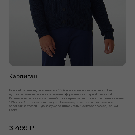
Кардиган
Вязаный кардиган для мальчика с V-образным вырезом и застёжкой на
пуговицы. Манжеты и низ кардигана оформлены фактурной резинкой.
Кардиган выполнен из хлопковой пряжи премиального качества с включением
10% мягчайшего кроличьего пуха. Высокое содержание хлопка в составе
обеспечивает отличную воздухопроницаемость и комфорт в повседневной
носке.
3 499 ₽