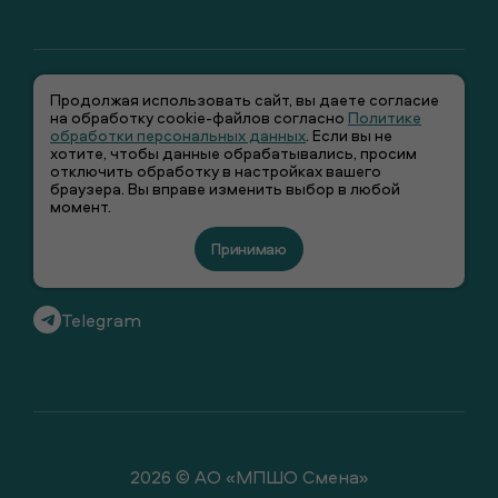
Продолжая использовать сайт, вы даете согласие
на обработку cookie-файлов согласно
Политике
обработки персональных данных
. Если вы не
хотите, чтобы данные обрабатывались, просим
отключить обработку в настройках вашего
+7 (495) 66-00-106
браузера. Вы вправе изменить выбор в любой
момент.
info@smenawear.ru
Принимаю
Вконтакте
Telegram
2026 © АО «МПШО Смена»