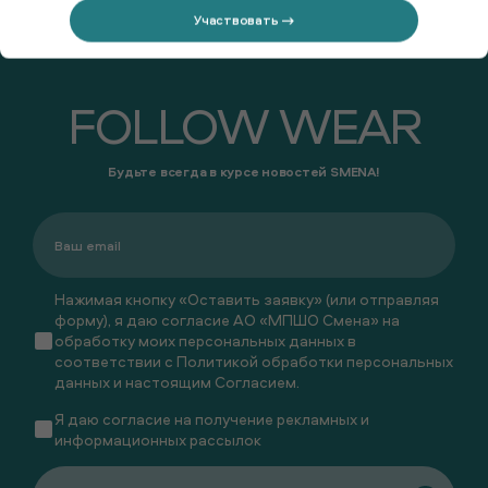
Участвовать →
FOLLOW WEAR
Будьте всегда в курсе новостей SMENA!
Нажимая кнопку «Оставить заявку» (или отправляя
форму), я даю согласие АО «МПШО Смена» на
обработку моих персональных данных в
соответствии с
Политикой обработки персональных
данных
и настоящим
Согласием
.
Я даю
согласие
на получение рекламных и
информационных рассылок