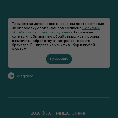
Продолжая использовать сайт, вы даете согласие
на обработку cookie-файлов согласно
Политике
обработки персональных данных
. Если вы не
хотите, чтобы данные обрабатывались, просим
отключить обработку в настройках вашего
+7 (495) 66-00-106
браузера. Вы вправе изменить выбор в любой
момент.
info@smenawear.ru
Принимаю
Вконтакте
Telegram
2026 © АО «МПШО Смена»