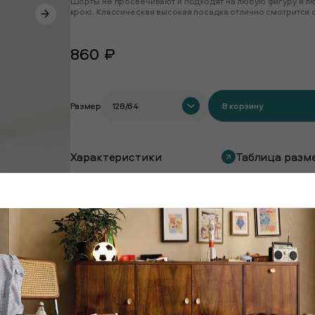
Шорты не просвечивают и подходят на любую фигуру и л
крою. Классическая высокая посадка отлично смотрится 
860 ₽
Размер
128/64
В корзину
Характеристики
Таблица разм
Покупают вместе с этим товаром