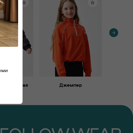
ыми
емисезонная
Джемпер