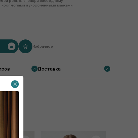
юбой рост, благодаря свободному
с кроп-топами и укороченными майками.
Избранное
еров
Доставка