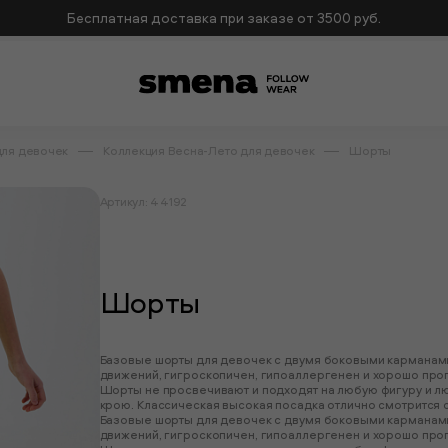
Бесплатная доставка при заказе от 3500 руб.
для девочек
Коллекция Весна-Лето для девочек
Шорты
Артикул: 44192
Шорты
Базовые шорты для девочек с двумя боковыми карманами
движений, гигроскопичен, гипоаллергенен и хорошо проп
Шорты не просвечивают и подходят на любую фигуру и л
крою. Классическая высокая посадка отлично смотрится 
Базовые шорты для девочек с двумя боковыми карманами
движений, гигроскопичен, гипоаллергенен и хорошо проп