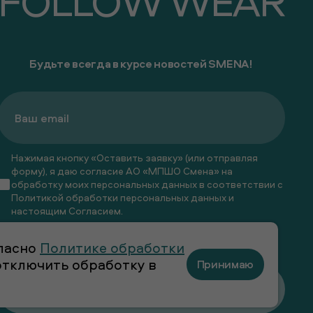
FOLLOW WEAR
Будьте всегда в курсе новостей SMENA!
Нажимая кнопку «Оставить заявку» (или отправляя
форму), я даю согласие АО «МПШО Смена» на
обработку моих персональных данных в соответствии с
Политикой обработки персональных данных
и
настоящим
Согласием
.
Я даю
согласие
на получение рекламных и
гласно
Политике обработки
информационных рассылок
 отключить обработку в
Принимаю
Оставить заявку