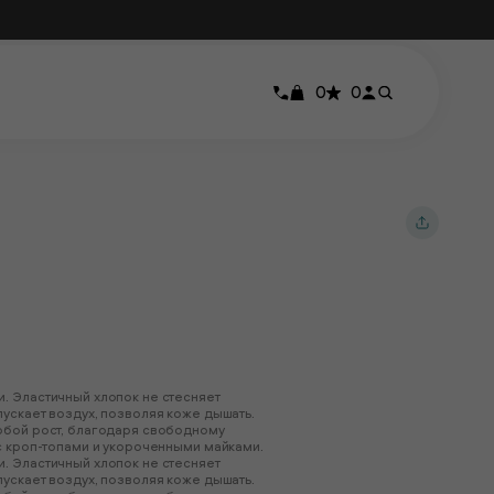
0
0
. Эластичный хлопок не стесняет
ускает воздух, позволяя коже дышать.
юбой рост, благодаря свободному
с кроп-топами и укороченными майками.
. Эластичный хлопок не стесняет
ускает воздух, позволяя коже дышать.