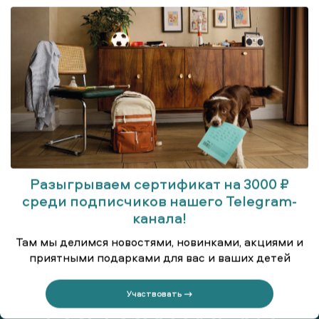
Разыгрываем сертификат на 3000 ₽
среди подписчиков нашего Telegram-
Купальник
канала!
Там мы делимся новостями, новинками, акциями и
приятными подарками для вас и ваших детей
Участвовать →