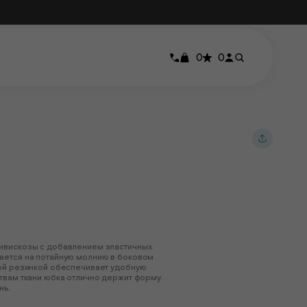
0
0
ливискозы с добавлением эластичных
ается на потайную молнию в боковом
мой резинкой обеспечивает удобную
твам ткани юбка отлично держит форму.
нь.