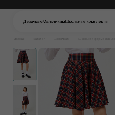
Девочкам
Мальчикам
Школьные комплекты
Главная
Каталог
Девочкам
Школьная форма для д