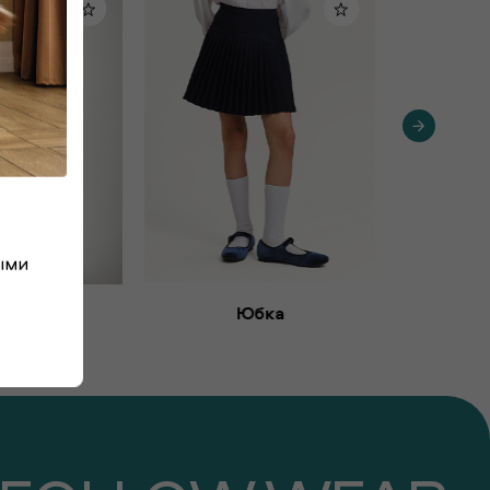
ыми
Юбка
бка