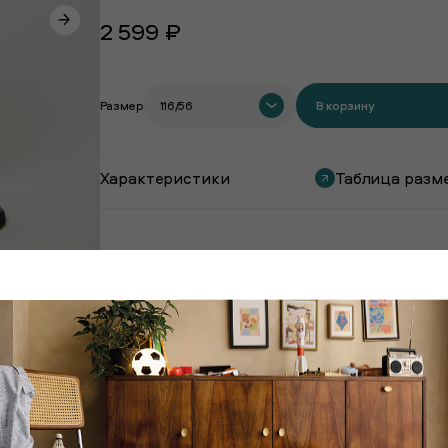
2 599 ₽
Размер
116/56
В корзину
Характеристики
Таблица разм
Покупают вместе с этим товаром