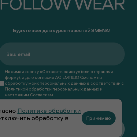
FOLLOW WEAR
Будьте всегда в курсе новостей SMENA!
Нажимая кнопку «Оставить заявку» (или отправляя
форму), я даю согласие АО «МПШО Смена» на
обработку моих персональных данных в соответствии с
Политикой обработки персональных данных
и
настоящим
Согласием
.
Я даю
согласие
на получение рекламных и
гласно
Политике обработки
информационных рассылок
 отключить обработку в
Принимаю
Оставить заявку