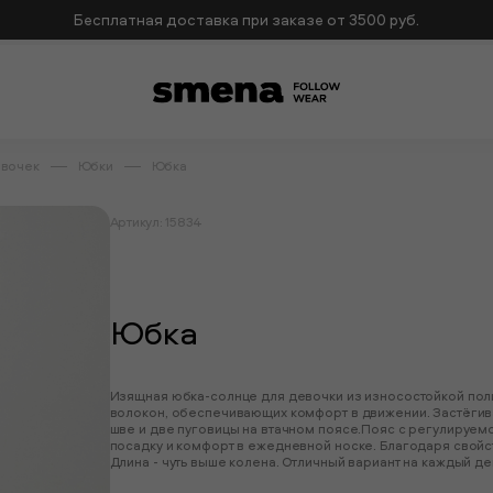
Бесплатная доставка при заказе от 3500 руб.
евочек
Юбки
Юбка
Артикул: 15834
Юбка
Изящная юбка-солнце для девочки из износостойкой по
волокон, обеспечивающих комфорт в движении. Застёгив
шве и две пуговицы на втачном поясе.Пояс с регулируе
посадку и комфорт в ежедневной носке. Благодаря свойс
Длина - чуть выше колена. Отличный вариант на каждый де