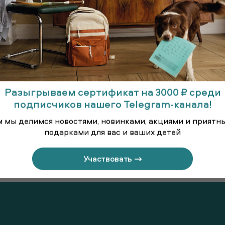
Разыгрываем сертификат на 3000 ₽ среди
подписчиков нашего Telegram-канала!
м мы делимся новостями, новинками, акциями и приятн
подарками для вас и ваших детей
Юбка для
 для
Ю
старшеклассниц
лассниц
Участвовать →